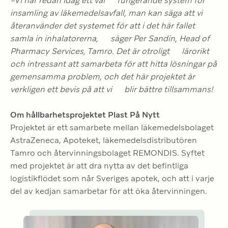
–Vi har redan idag ett väl      fungerande system för 
insamling av läkemedelsavfall, man kan säga att vi      
återanvänder det systemet för att i det här fallet 
samla in inhalatorerna,      säger Per Sandin, Head of 
Pharmacy Services, Tamro. Det är otroligt      lärorikt 
och intressant att samarbeta för att hitta lösningar på      
gemensamma problem, och det här projektet är 
verkligen ett bevis på att vi      blir bättre tillsammans!
Om hållbarhetsprojektet Plast På Nytt
Projektet är ett samarbete mellan läkemedelsbolaget 
AstraZeneca, Apoteket, läkemedelsdistributören 
Tamro och återvinningsbolaget REMONDIS. Syftet 
med projektet är att dra nytta av det befintliga 
logistikflödet som når Sveriges apotek, och att i varje 
del av kedjan samarbetar för att öka återvinningen.