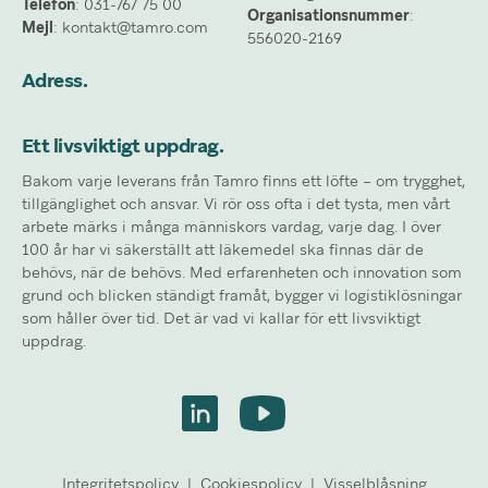
Telefon
: 031-767 75 00
Organisationsnummer
: 
Mejl
: kontakt@tamro.com
556020-2169
Adress.
Ett livsviktigt uppdrag.
Bakom varje leverans från Tamro finns ett löfte – om trygghet, 
tillgänglighet och ansvar. Vi rör oss ofta i det tysta, men vårt 
arbete märks i många människors vardag, varje dag. I över 
100 år har vi säkerställt att läkemedel ska finnas där de 
behövs, när de behövs. Med erfarenheten och innovation som 
grund och blicken ständigt framåt, bygger vi logistiklösningar 
som håller över tid. Det är vad vi kallar för ett livsviktigt 
uppdrag.
Integritetspolicy
|
Cookiespolicy
|
Visselblåsning