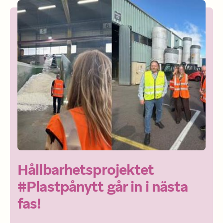
Hållbarhetsprojektet 
#Plastpånytt går in i nästa 
fas!