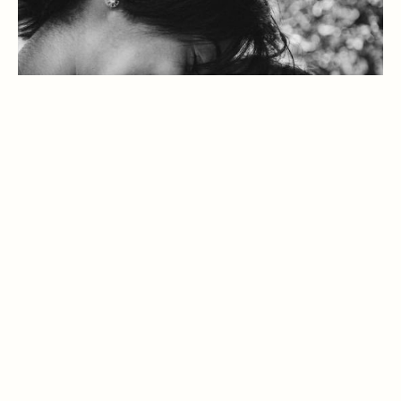
NYHETER • 2023.02.14
Nätverket för egenmonitorering – ett
samarbete på nytt sätt
Vi är otroligt stolta över det arbete som Nätverket 
för egenmonitorering har bidragit till. För Tamros 
del började arbetet för fyra år sedan – när vi såg 