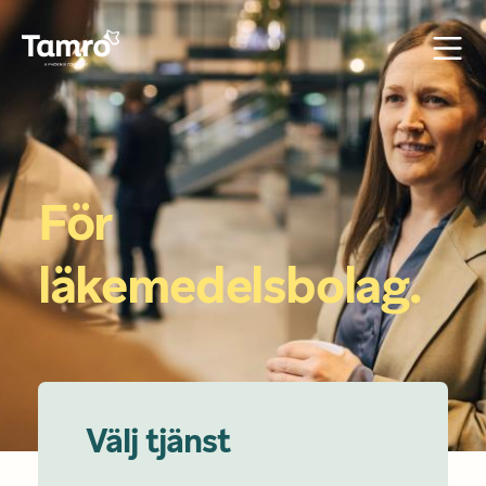
För 
läkemedelsbolag. 
Välj tjänst